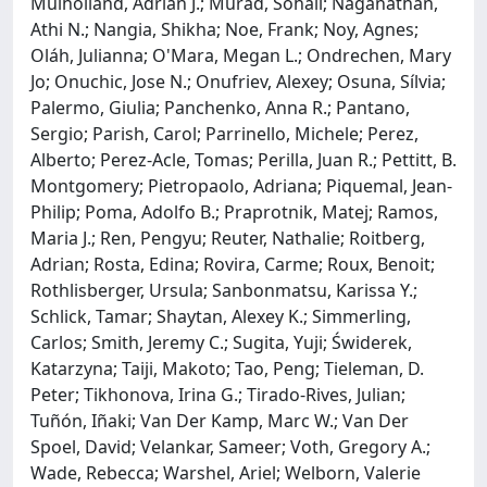
Mulholland, Adrian J.; Murad, Sohail; Naganathan,
Athi N.; Nangia, Shikha; Noe, Frank; Noy, Agnes;
Oláh, Julianna; O'Mara, Megan L.; Ondrechen, Mary
Jo; Onuchic, Jose N.; Onufriev, Alexey; Osuna, Sílvia;
Palermo, Giulia; Panchenko, Anna R.; Pantano,
Sergio; Parish, Carol; Parrinello, Michele; Perez,
Alberto; Perez-Acle, Tomas; Perilla, Juan R.; Pettitt, B.
Montgomery; Pietropaolo, Adriana; Piquemal, Jean-
Philip; Poma, Adolfo B.; Praprotnik, Matej; Ramos,
Maria J.; Ren, Pengyu; Reuter, Nathalie; Roitberg,
Adrian; Rosta, Edina; Rovira, Carme; Roux, Benoit;
Rothlisberger, Ursula; Sanbonmatsu, Karissa Y.;
Schlick, Tamar; Shaytan, Alexey K.; Simmerling,
Carlos; Smith, Jeremy C.; Sugita, Yuji; Świderek,
Katarzyna; Taiji, Makoto; Tao, Peng; Tieleman, D.
Peter; Tikhonova, Irina G.; Tirado-Rives, Julian;
Tuñón, Iñaki; Van Der Kamp, Marc W.; Van Der
Spoel, David; Velankar, Sameer; Voth, Gregory A.;
Wade, Rebecca; Warshel, Ariel; Welborn, Valerie