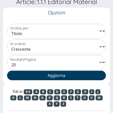
Article::1.1.1 Editorial Material
Opzioni
Ordina per:
In ordine:
Risultati/Pagina
Vai a:
0-9
A
B
C
D
E
F
G
H
I
J
K
L
M
N
O
P
Q
R
S
T
U
V
W
X
Y
Z