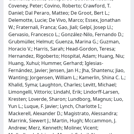
Coveney, Peter; Covino, Roberto; Crawford, T.
Daniel; Dal Peraro, Matteo; De Groot, Bert L.;
Delemotte, Lucie; De Vivo, Marco; Essex, Jonathan
W.; Fraternali, Franca; Gao, Jiali; Gelpí, Josep Ll.;
Gervasio, Francesco L.; González-Nilo, Fernando D.;
Grubmüller, Helmut; Guenza, Marina G.; Guzman,
Horacio V.; Harris, Sarah; Head-Gordon, Teresa;
Hernandez, Rigoberto; Hospital, Adam; Huang, Niu;
Huang, Xuhui; Hummer, Gerhard; Iglesias-
Fernández, Javier; Jensen, Jan H.; Jha, Shantenu; Jiao,
Wanting; Jorgensen, William L.; Kamerlin, Shina C. L.;
Khalid, Syma; Laughton, Charles; Levitt, Michael;
Limongelli, Vittorio; Lindahl, Erik; Lindorff-Larsen,
Kresten; Loverde, Sharon; Lundborg, Magnus; Luo,
Yun L.; Luque, F. Javier; Lynch, Charlotte I.;
Mackerell, Alexander D.; Magistrato, Alessandra;
Marrink, Siewert J.; Martin, Hugh; Mccammon, J.
Andrew; Merz, Kenneth; Moliner, Vicent;