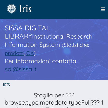
SISSA DIGITAL
LIBRARY
Institutional Research
Information System
(Statistiche:
prodotti
,
OA
)
Per informazioni contatta
sdl@sissa.it
IRIS
Sfoglia per ???
browse.type.metadata.typeFull??? 1