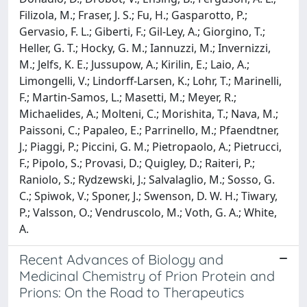
Filizola, M.; Fraser, J. S.; Fu, H.; Gasparotto, P.;
Gervasio, F. L.; Giberti, F.; Gil-Ley, A.; Giorgino, T.;
Heller, G. T.; Hocky, G. M.; Iannuzzi, M.; Invernizzi,
M.; Jelfs, K. E.; Jussupow, A.; Kirilin, E.; Laio, A.;
Limongelli, V.; Lindorff-Larsen, K.; Lohr, T.; Marinelli,
F.; Martin-Samos, L.; Masetti, M.; Meyer, R.;
Michaelides, A.; Molteni, C.; Morishita, T.; Nava, M.;
Paissoni, C.; Papaleo, E.; Parrinello, M.; Pfaendtner,
J.; Piaggi, P.; Piccini, G. M.; Pietropaolo, A.; Pietrucci,
F.; Pipolo, S.; Provasi, D.; Quigley, D.; Raiteri, P.;
Raniolo, S.; Rydzewski, J.; Salvalaglio, M.; Sosso, G.
C.; Spiwok, V.; Sponer, J.; Swenson, D. W. H.; Tiwary,
P.; Valsson, O.; Vendruscolo, M.; Voth, G. A.; White,
A.
Recent Advances of Biology and
Medicinal Chemistry of Prion Protein and
Prions: On the Road to Therapeutics