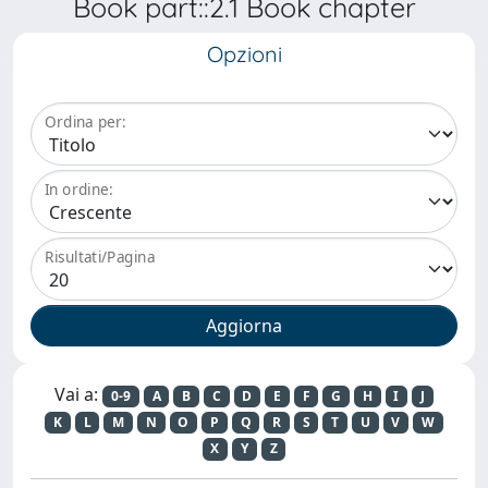
Book part::2.1 Book chapter
Opzioni
Ordina per:
In ordine:
Risultati/Pagina
Vai a:
0-9
A
B
C
D
E
F
G
H
I
J
K
L
M
N
O
P
Q
R
S
T
U
V
W
X
Y
Z