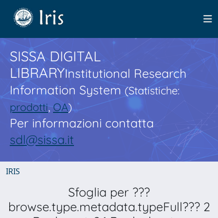
SISSA DIGITAL
LIBRARY
Institutional Research
Information System
(Statistiche:
prodotti
,
OA
)
Per informazioni contatta
sdl@sissa.it
IRIS
Sfoglia per ???
browse.type.metadata.typeFull??? 2