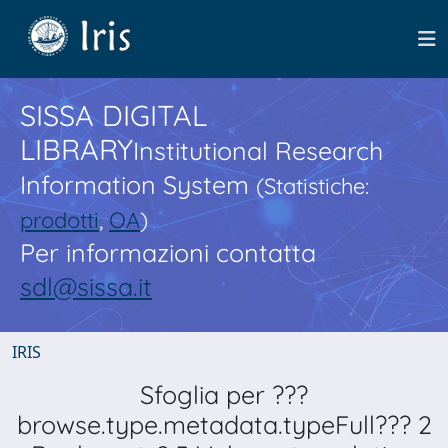
SISSA DIGITAL
LIBRARY
Institutional Research
Information System
(Statistiche:
prodotti
,
OA
)
Per informazioni contatta
sdl@sissa.it
IRIS
Sfoglia per ???
browse.type.metadata.typeFull??? 2