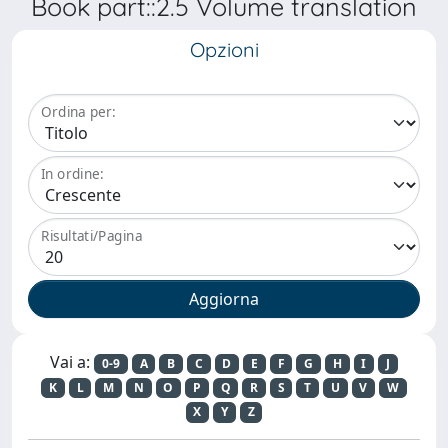
Book part::2.5 Volume translation
Opzioni
Ordina per:
In ordine:
Risultati/Pagina
Vai a:
0-9
A
B
C
D
E
F
G
H
I
J
K
L
M
N
O
P
Q
R
S
T
U
V
W
X
Y
Z