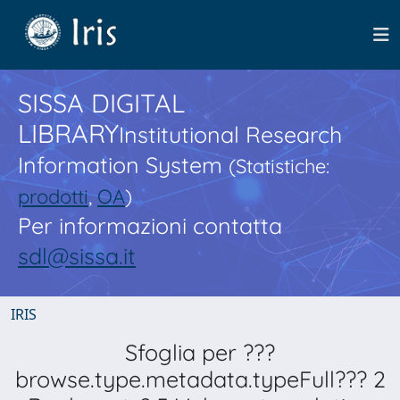
SISSA DIGITAL
LIBRARY
Institutional Research
Information System
(Statistiche:
prodotti
,
OA
)
Per informazioni contatta
sdl@sissa.it
IRIS
Sfoglia per ???
browse.type.metadata.typeFull??? 2