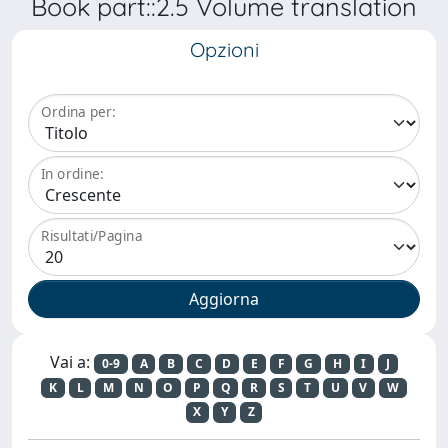
Book part::2.5 Volume translation
Opzioni
Ordina per:
In ordine:
Risultati/Pagina
Vai a:
0-9
A
B
C
D
E
F
G
H
I
J
K
L
M
N
O
P
Q
R
S
T
U
V
W
X
Y
Z