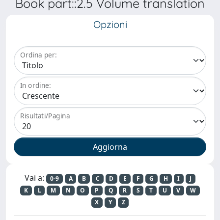
Book part::2.5 Volume translation
Opzioni
Ordina per:
In ordine:
Risultati/Pagina
Vai a:
0-9
A
B
C
D
E
F
G
H
I
J
K
L
M
N
O
P
Q
R
S
T
U
V
W
X
Y
Z