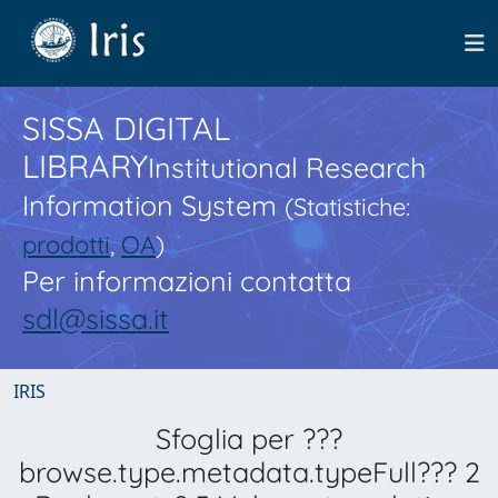
SISSA DIGITAL
LIBRARY
Institutional Research
Information System
(Statistiche:
prodotti
,
OA
)
Per informazioni contatta
sdl@sissa.it
IRIS
Sfoglia per ???
browse.type.metadata.typeFull??? 2