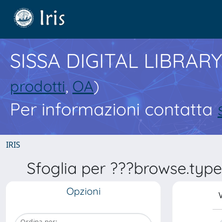
SISSA DIGITAL LIBRARY
prodotti
,
OA
)
Per informazioni contatta
IRIS
Sfoglia per ???browse.type
Opzioni
V
Ordina per: