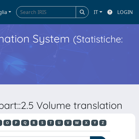
glia
IT
LOGIN
ormation System
(Statistiche:
art::2.5 Volume translation
O
P
Q
R
S
T
U
V
W
X
Y
Z