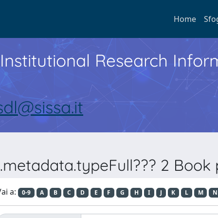
Home
Sfo
Institutional Research Inf
sdl@sissa.it
.metadata.typeFull??? 2 Book p
ai a:
0-9
A
B
C
D
E
F
G
H
I
J
K
L
M
N