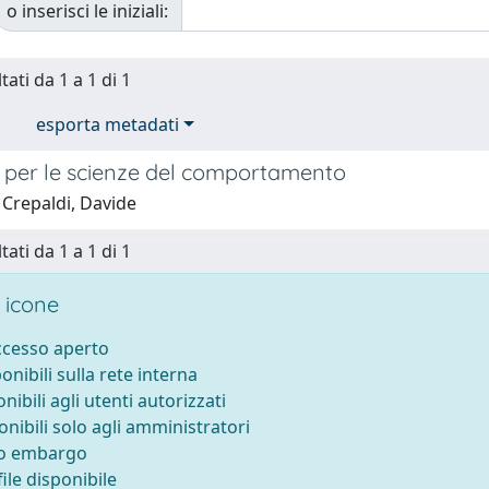
o inserisci le iniziali:
tati da 1 a 1 di 1
esporta metadati
a per le scienze del comportamento
 Crepaldi, Davide
tati da 1 a 1 di 1
 icone
accesso aperto
ponibili sulla rete interna
onibili agli utenti autorizzati
onibili solo agli amministratori
to embargo
ile disponibile