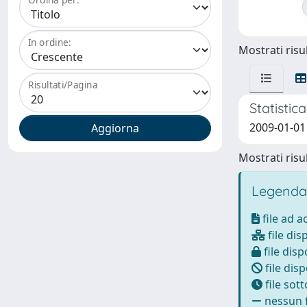
In ordine:
Mostrati risul
Risultati/Pagina
Statistic
2009-01-01
Mostrati risul
Legenda
file ad 
file dis
file disp
file disp
file sot
nessun f