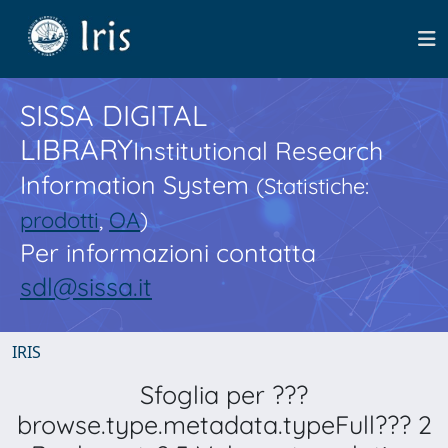
SISSA DIGITAL
LIBRARY
Institutional Research
Information System
(Statistiche:
prodotti
,
OA
)
Per informazioni contatta
sdl@sissa.it
IRIS
Sfoglia per ???
browse.type.metadata.typeFull??? 2