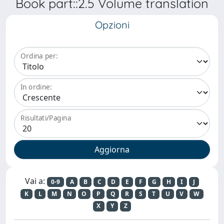
Book part::2.5 Volume translation
Opzioni
Ordina per:
In ordine:
Risultati/Pagina
Vai a:
0-9
A
B
C
D
E
F
G
H
I
J
K
L
M
N
O
P
Q
R
S
T
U
V
W
X
Y
Z