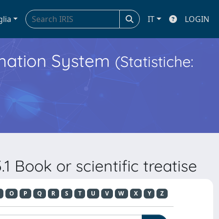
glia
IT
LOGIN
ormation System
(Statistiche:
 Book or scientific treatise
O
P
Q
R
S
T
U
V
W
X
Y
Z