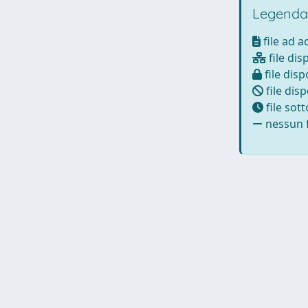
Legenda
file ad 
file dis
file disp
file disp
file sot
nessun f