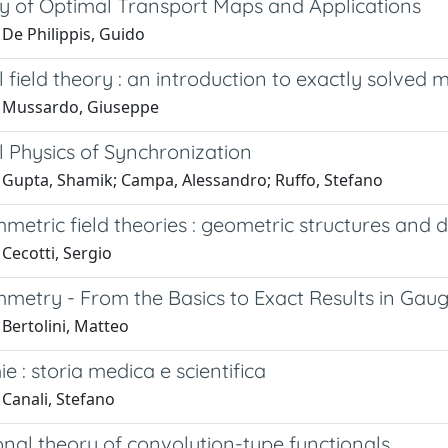
ty of Optimal Transport Maps and Applications
De Philippis, Guido
al field theory : an introduction to exactly solved m
 Mussardo, Giuseppe
al Physics of Synchronization
 Gupta, Shamik; Campa, Alessandro; Ruffo, Stefano
etric field theories : geometric structures and du
Cecotti, Sergio
metry - From the Basics to Exact Results in Gaug
Bertolini, Matteo
e : storia medica e scientifica
 Canali, Stefano
onal theory of convolution-type functionals