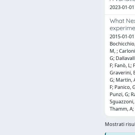
2023-01-01 
What Nex
experime
2015-01-01 B
Bochicchio,
M, ; Carloni
G; Dallaval
F; Fanò, L; 
Graverini, E
G; Martin, 
F; Panico, 
Punzi, G; R
Sguazzoni, G
Thamm, A; T
Mostrati risul