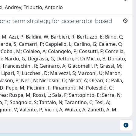
ki, Andrey; Tribuzio, Antonio
long term strategy for accelerator based
; Azzi, P; Baldini, W; Barbieri, R; Bertuzzo, E; Biino, C;
da, S; Camarri, P; Cappiello, L; Carlino, G; Calame, C;
 Cobal, M; Colaleo, A; Colangelo, P; Cossutti, F; Corcella,
 De Nardo, G; Degrassi, G; Dettori, F; Di Micco, B; Donato,
, F; Franceschini, R; Gennaro, A; Giacomelli, P; Grassi, M;
 P; Lipari, P; Lucchesi, D; Malvezzi, S; Marconi, U; Maron,
on, P; Neri, N; Nicrosini, O; Nisati, A; Oleari, C; Palla,
D; Pepe, M; Piccinini, F; Pinamonti, M; Polesello, G;
a; Ruspa, M; Rossi, L; Sala, F; Santopinto, E; Serra, N;
, T; Spagnolo, S; Tantalo, N; Tarantino, C; Tesi, A;
ni, V; Valente, P; Vicini, A; Wulzer, A; Zanetti, A. M.