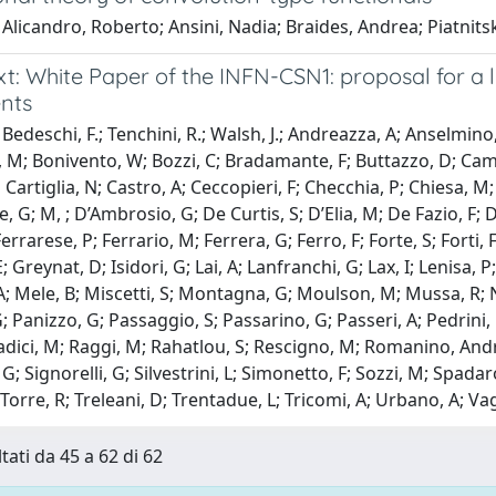
Alicandro, Roberto; Ansini, Nadia; Braides, Andrea; Piatnits
t: White Paper of the INFN-CSN1: proposal for a 
nts
edeschi, F.; Tenchini, R.; Walsh, J.; Andreazza, A; Anselmino, M
 M; Bonivento, W; Bozzi, C; Bradamante, F; Buttazzo, D; Camar
 Cartiglia, N; Castro, A; Ceccopieri, F; Checchia, P; Chiesa, M;
le, G; M, ; D’Ambrosio, G; De Curtis, S; D’Elia, M; De Fazio, F;
Ferrarese, P; Ferrario, M; Ferrera, G; Ferro, F; Forte, S; Forti
; Greynat, D; Isidori, G; Lai, A; Lanfranchi, G; Lax, I; Lenisa,
A; Mele, B; Miscetti, S; Montagna, G; Moulson, M; Mussa, R; Nas
G; Panizzo, G; Passaggio, S; Passarino, G; Passeri, A; Pedrini, 
adici, M; Raggi, M; Rahatlou, S; Rescigno, M; Romanino, Andre
; Signorelli, G; Silvestrini, L; Simonetto, F; Sozzi, M; Spadaro
orre, R; Treleani, D; Trentadue, L; Tricomi, A; Urbano, A; Vagno
tati da 45 a 62 di 62