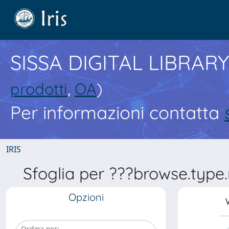
SISSA DIGITAL LIBRARY
prodotti
,
OA
)
Per informazioni contatta
IRIS
Sfoglia per ???browse.type.
Opzioni
V
Ordina per: