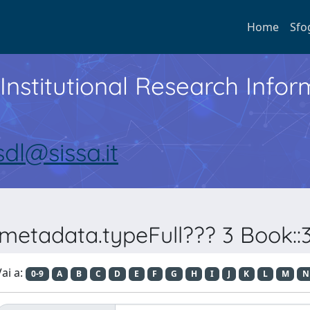
Home
Sfo
Institutional Research Inf
sdl@sissa.it
metadata.typeFull??? 3 Book::3.1
ai a:
0-9
A
B
C
D
E
F
G
H
I
J
K
L
M
N