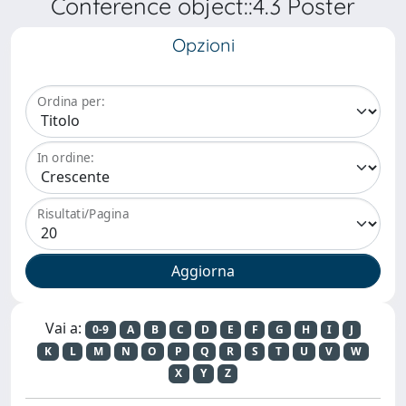
Conference object::4.3 Poster
Opzioni
Ordina per:
In ordine:
Risultati/Pagina
Vai a:
0-9
A
B
C
D
E
F
G
H
I
J
K
L
M
N
O
P
Q
R
S
T
U
V
W
X
Y
Z