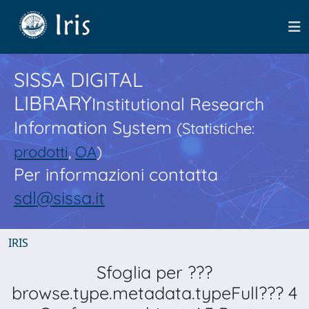
SISSA DIGITAL
LIBRARY
Institutional Research
Information System
(Statistiche:
prodotti
,
OA
)
Per informazioni contatta
sdl@sissa.it
IRIS
Sfoglia per ???
browse.type.metadata.typeFull??? 4