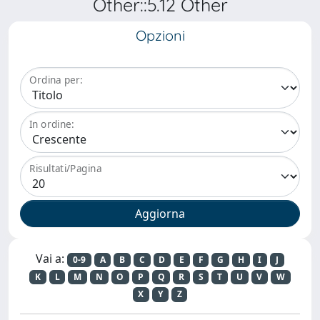
Other::5.12 Other
Opzioni
Ordina per:
In ordine:
Risultati/Pagina
Vai a:
0-9
A
B
C
D
E
F
G
H
I
J
K
L
M
N
O
P
Q
R
S
T
U
V
W
X
Y
Z