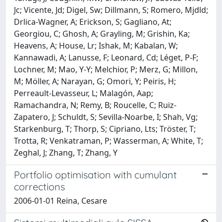
Jc; Vicente, Jd; Digel, Sw; Dillmann, S; Romero, Mjdld;
Drlica-Wagner, A; Erickson, S; Gagliano, At;
Georgiou, C; Ghosh, A; Grayling, M; Grishin, Ka;
Heavens, A; House, Lr; Ishak, M; Kabalan, W;
Kannawadi, A; Lanusse, F; Leonard, Cd; Léget, P-F;
Lochner, M; Mao, Y-Y; Melchior, P; Merz, G; Millon,
M; Möller, A; Narayan, G; Omori, Y; Peiris, H;
Perreault-Levasseur, L; Malagón, Aap;
Ramachandra, N; Remy, B; Roucelle, C; Ruiz-
Zapatero, J; Schuldt, S; Sevilla-Noarbe, I; Shah, Vg;
Starkenburg, T; Thorp, S; Cipriano, Lts; Tröster, T;
Trotta, R; Venkatraman, P; Wasserman, A; White, T;
Zeghal, J; Zhang, T; Zhang, Y
Portfolio optimisation with cumulant
corrections
2006-01-01 Reina, Cesare