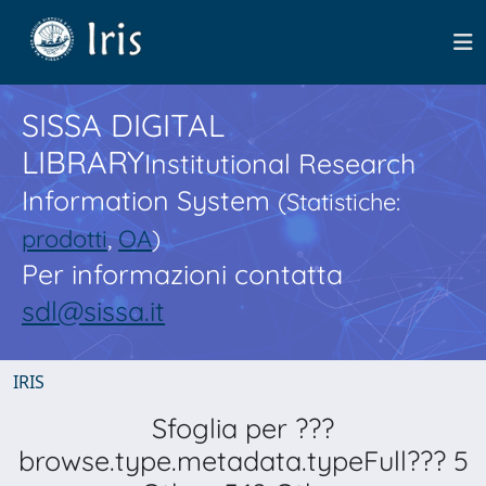
SISSA DIGITAL
LIBRARY
Institutional Research
Information System
(Statistiche:
prodotti
,
OA
)
Per informazioni contatta
sdl@sissa.it
IRIS
Sfoglia per ???
browse.type.metadata.typeFull??? 5