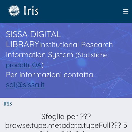
SISSA DIGITAL
LIBRARY
Institutional Research
Information System
(Statistiche:
prodotti
,
OA
)
Per informazioni contatta
sdl@sissa.it
IRIS
Sfoglia per ???
browse.type.metadata.typeFull??? 5