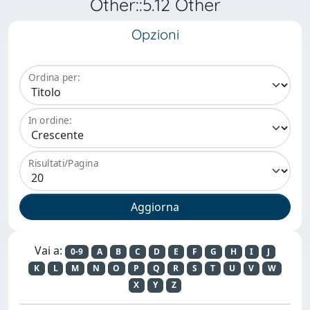
Other::5.12 Other
Opzioni
Ordina per:
In ordine:
Risultati/Pagina
Vai a:
0-9
A
B
C
D
E
F
G
H
I
J
K
L
M
N
O
P
Q
R
S
T
U
V
W
X
Y
Z