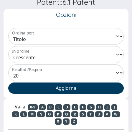
Patent::6.1 Patent
Opzioni
Ordina per:
In ordine:
Risultati/Pagina
Vai a:
0-9
A
B
C
D
E
F
G
H
I
J
K
L
M
N
O
P
Q
R
S
T
U
V
W
X
Y
Z