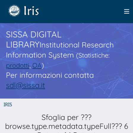
SISSA DIGITAL
LIBRARY
Institutional Research
Information System
(Statistiche:
prodotti
,
OA
)
Per informazioni contatta
sdl@sissa.it
IRIS
Sfoglia per ???
browse.type.metadata.typeFull??? 6