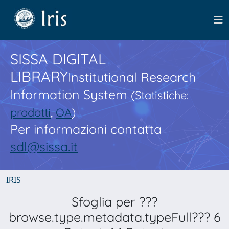
SISSA DIGITAL
LIBRARY
Institutional Research
Information System
(Statistiche:
prodotti
,
OA
)
Per informazioni contatta
sdl@sissa.it
IRIS
Sfoglia per ???
browse.type.metadata.typeFull??? 6