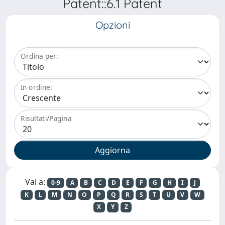
Patent::6.1 Patent
Opzioni
Ordina per:
In ordine:
Risultati/Pagina
Vai a:
0-9
A
B
C
D
E
F
G
H
I
J
K
L
M
N
O
P
Q
R
S
T
U
V
W
X
Y
Z