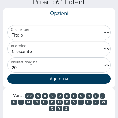
Patent::6.1 Patent
Opzioni
Ordina per:
In ordine:
Risultati/Pagina
Vai a:
0-9
A
B
C
D
E
F
G
H
I
J
K
L
M
N
O
P
Q
R
S
T
U
V
W
X
Y
Z