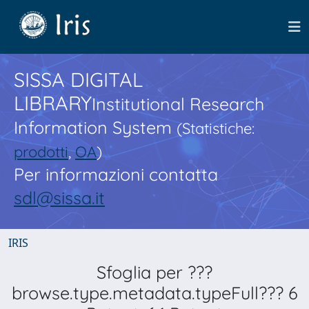
SISSA DIGITAL
LIBRARY
Institutional Research
Information System
(Statistiche:
prodotti
,
OA
)
Per informazioni contatta
sdl@sissa.it
IRIS
Sfoglia per ???
browse.type.metadata.typeFull??? 6