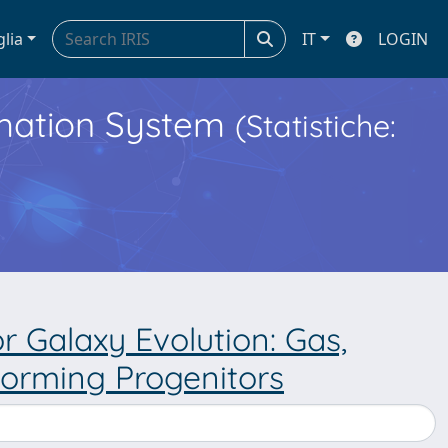
glia
IT
LOGIN
ormation System
(Statistiche:
r Galaxy Evolution: Gas,
-forming Progenitors