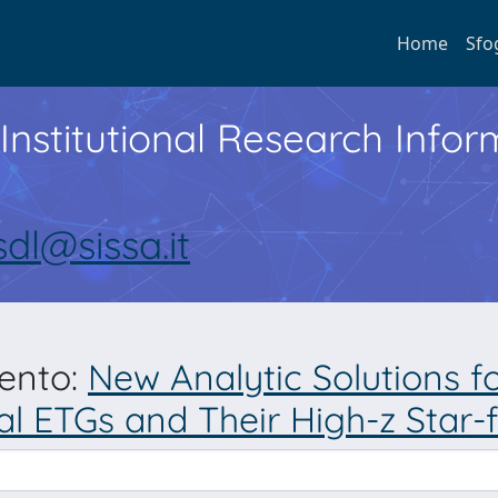
Home
Sfo
Institutional Research Inf
sdl@sissa.it
mento:
New Analytic Solutions fo
cal ETGs and Their High-z Star