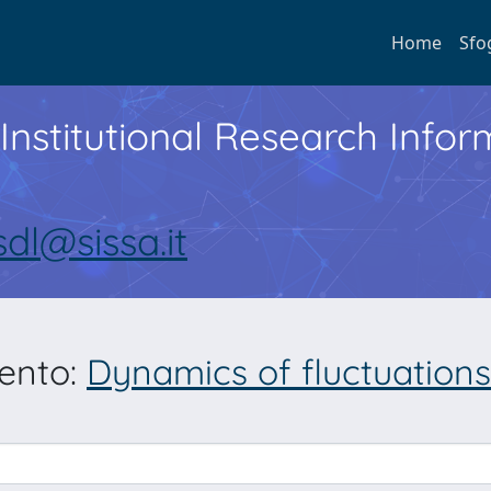
Home
Sfo
Institutional Research Inf
sdl@sissa.it
mento:
Dynamics of fluctuations