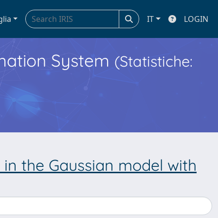
glia
IT
LOGIN
ormation System
(Statistiche:
 in the Gaussian model with