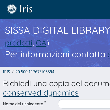
SISSA DIGITAL LIBRARY
prodotti
,
OA
)
Per informazioni contatta
IRIS
20.500.11767/103594
Richiedi una copia del docu
conserved dynamics
Nome del richiedente