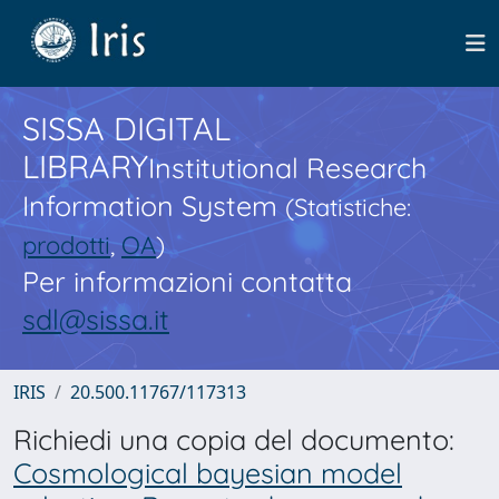
SISSA DIGITAL
LIBRARY
Institutional Research
Information System
(Statistiche:
prodotti
,
OA
)
Per informazioni contatta
sdl@sissa.it
IRIS
20.500.11767/117313
Richiedi una copia del documento:
Cosmological bayesian model