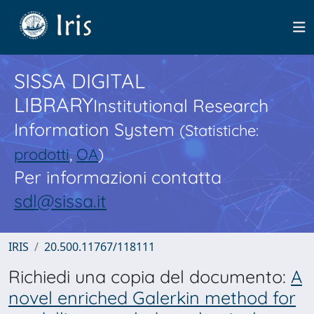
SISSA DIGITAL
LIBRARY
Institutional Research
Information System
(Statistiche:
prodotti
,
OA
)
Per informazioni contatta
sdl@sissa.it
IRIS
20.500.11767/118111
Richiedi una copia del documento:
A
novel enriched Galerkin method for