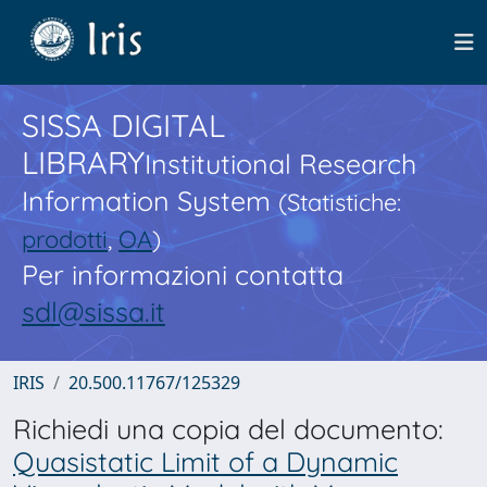
SISSA DIGITAL
LIBRARY
Institutional Research
Information System
(Statistiche:
prodotti
,
OA
)
Per informazioni contatta
sdl@sissa.it
IRIS
20.500.11767/125329
Richiedi una copia del documento:
Quasistatic Limit of a Dynamic