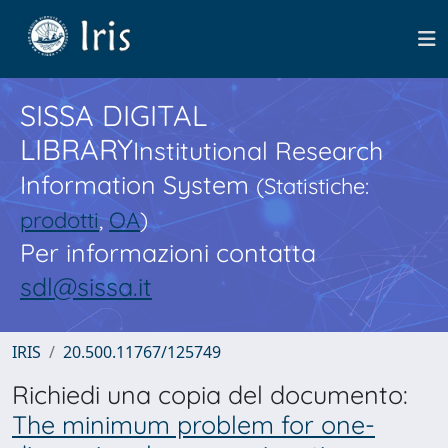
SISSA DIGITAL
LIBRARY
Institutional Research
Information System
(Statistiche:
prodotti
,
OA
)
Per informazioni contatta
sdl@sissa.it
IRIS
20.500.11767/125749
Richiedi una copia del documento:
The minimum problem for one-