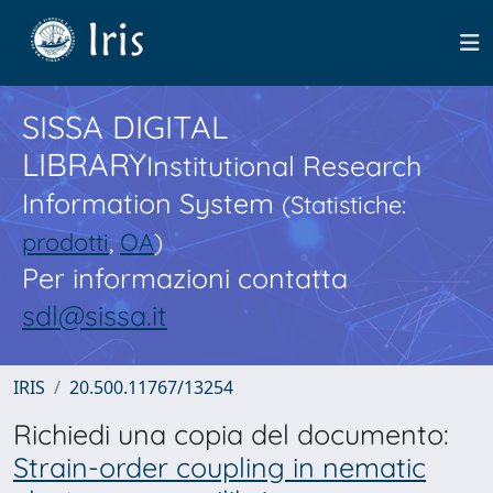
SISSA DIGITAL
LIBRARY
Institutional Research
Information System
(Statistiche:
prodotti
,
OA
)
Per informazioni contatta
sdl@sissa.it
IRIS
20.500.11767/13254
Richiedi una copia del documento:
Strain-order coupling in nematic