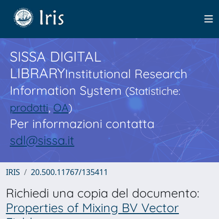
SISSA DIGITAL
LIBRARY
Institutional Research
Information System
(Statistiche:
prodotti
,
OA
)
Per informazioni contatta
sdl@sissa.it
IRIS
20.500.11767/135411
Richiedi una copia del documento:
Properties of Mixing BV Vector