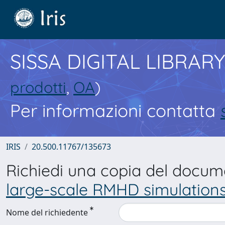
SISSA DIGITAL LIBRARY
prodotti
,
OA
)
Per informazioni contatta
IRIS
20.500.11767/135673
Richiedi una copia del docu
large-scale RMHD simulations 
Nome del richiedente