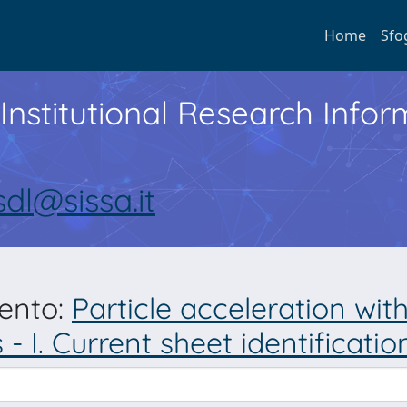
Home
Sfo
Institutional Research Inf
sdl@sissa.it
mento:
Particle acceleration wi
- I. Current sheet identificati