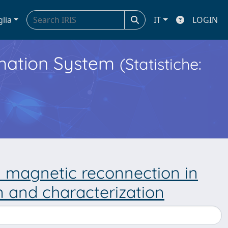
glia
IT
LOGIN
ormation System
(Statistiche:
th magnetic reconnection in
on and characterization