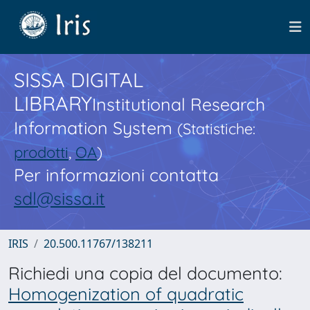
SISSA DIGITAL
LIBRARY
Institutional Research
Information System
(Statistiche:
prodotti
,
OA
)
Per informazioni contatta
sdl@sissa.it
IRIS
20.500.11767/138211
Richiedi una copia del documento:
Homogenization of quadratic