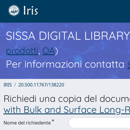
SISSA DIGITAL LIBRARY
prodotti
,
OA
)
Per informazioni contatta
IRIS
20.500.11767/138220
Richiedi una copia del docu
with Bulk and Surface Long-R
Nome del richiedente