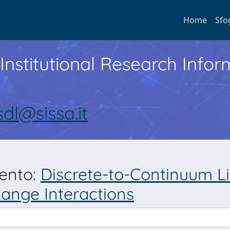
Home
Sfo
Institutional Research Inf
sdl@sissa.it
mento:
Discrete-to-Continuum L
ange Interactions