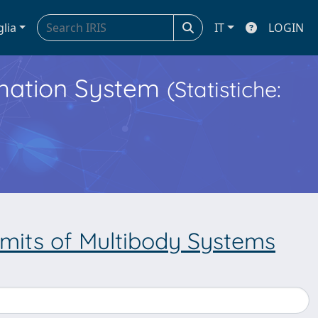
glia
IT
LOGIN
ormation System
(Statistiche:
imits of Multibody Systems