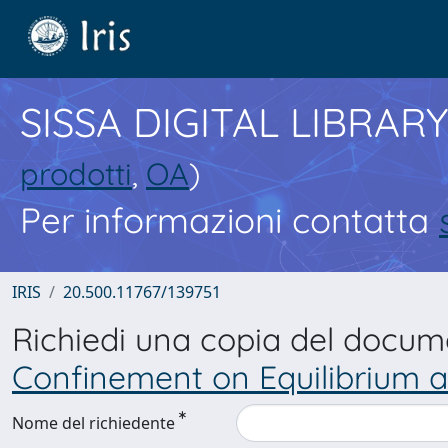
SISSA DIGITAL LIBRARY
prodotti
,
OA
)
Per informazioni contatta
IRIS
20.500.11767/139751
Richiedi una copia del docu
Confinement on Equilibrium a
Nome del richiedente