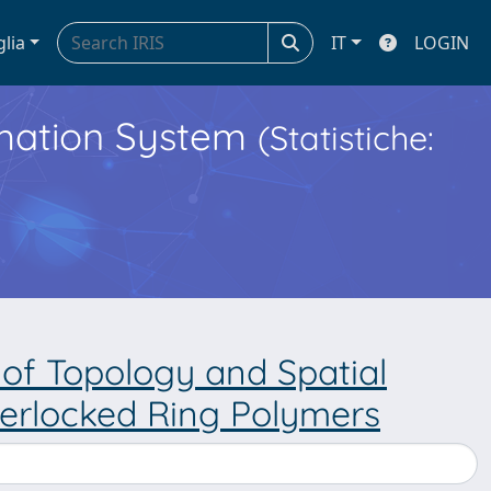
glia
IT
LOGIN
ormation System
(Statistiche:
 of Topology and Spatial
terlocked Ring Polymers