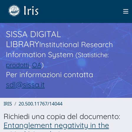
SISSA DIGITAL
LIBRARY
Institutional Research
Information System
(Statistiche:
prodotti
,
OA
)
Per informazioni contatta
sdl@sissa.it
IRIS
20.500.11767/14044
Richiedi una copia del documento:
Entanglement negativity in the