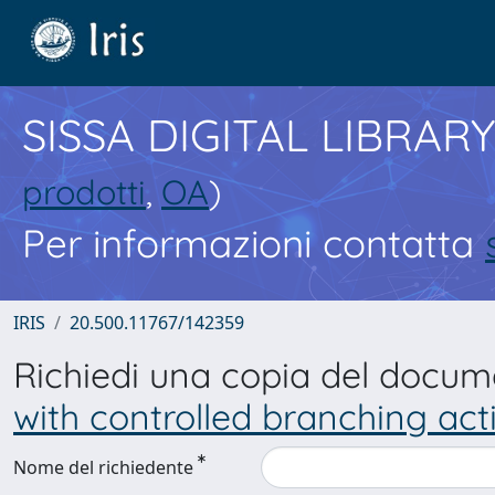
SISSA DIGITAL LIBRARY
prodotti
,
OA
)
Per informazioni contatta
IRIS
20.500.11767/142359
Richiedi una copia del docu
with controlled branching act
Nome del richiedente