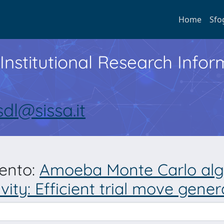
Home
Sfo
Institutional Research Inf
sdl@sissa.it
mento:
Amoeba Monte Carlo algo
ivity: Efficient trial move gen