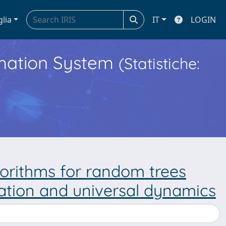
glia
IT
LOGIN
ormation System
(Statistiche:
rithms for random trees
eration and universal dynamics