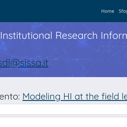
Home
Sfo
Institutional Research Inf
sdl@sissa.it
mento:
Modeling HI at the field l