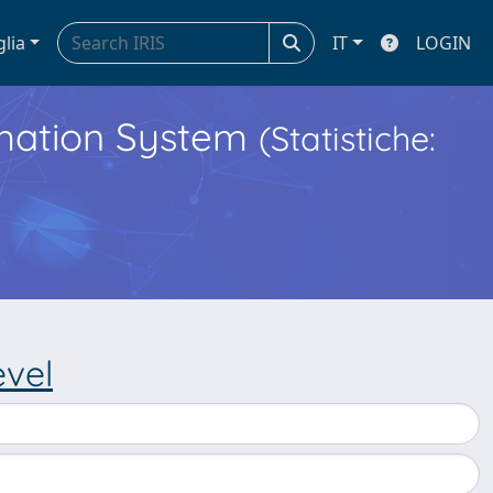
glia
IT
LOGIN
ormation System
(Statistiche:
evel