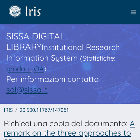
SISSA DIGITAL
LIBRARY
Institutional Research
Information System
(Statistiche:
prodotti
,
OA
)
Per informazioni contatta
sdl@sissa.it
IRIS
20.500.11767/147061
Richiedi una copia del documento:
A
remark on the three approaches to