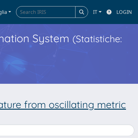
glia
IT
LOGIN
ormation System
(Statistiche:
ture from oscillating metric