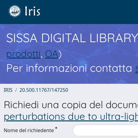
SISSA DIGITAL LIBRARY
prodotti
,
OA
)
Per informazioni contatta
IRIS
20.500.11767/147250
Richiedi una copia del docu
perturbations due to ultra-lig
Nome del richiedente