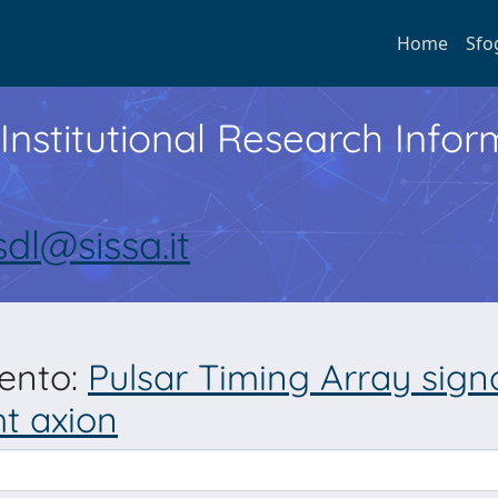
Home
Sfo
Institutional Research Inf
sdl@sissa.it
mento:
Pulsar Timing Array signa
ht axion