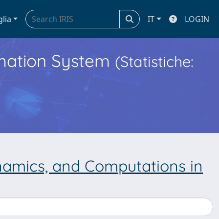
glia
IT
LOGIN
ormation System
(Statistiche:
namics, and Computations in