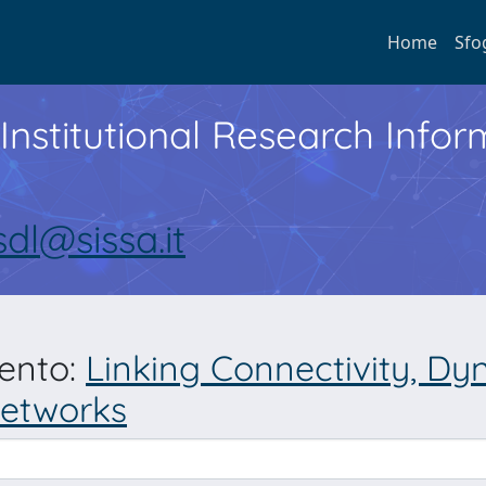
Home
Sfo
Institutional Research Inf
sdl@sissa.it
mento:
Linking Connectivity, Dy
networks