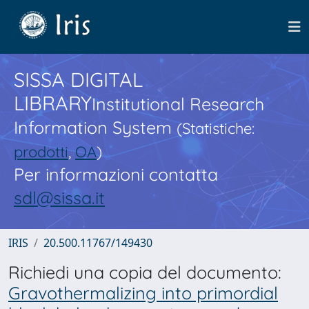
SISSA DIGITAL
LIBRARY
Institutional Research
Information System
(Statistiche:
prodotti
,
OA
)
Per informazioni contatta
sdl@sissa.it
IRIS
20.500.11767/149430
Richiedi una copia del documento:
Gravothermalizing into primordial