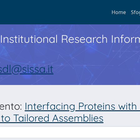
Home
Sfo
Institutional Research Inf
sdl@sissa.it
mento:
Interfacing Proteins with
to Tailored Assemblies