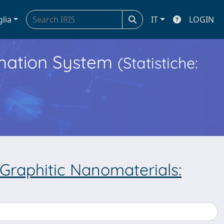
glia
IT
LOGIN
ormation System
(Statistiche:
 Graphitic Nanomaterials: