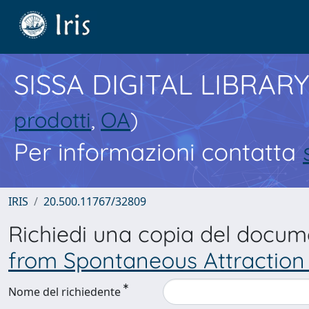
SISSA DIGITAL LIBRARY
prodotti
,
OA
)
Per informazioni contatta
IRIS
20.500.11767/32809
Richiedi una copia del docu
from Spontaneous Attraction 
Nome del richiedente