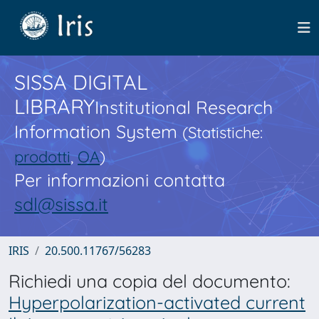
SISSA DIGITAL
LIBRARY
Institutional Research
Information System
(Statistiche:
prodotti
,
OA
)
Per informazioni contatta
sdl@sissa.it
IRIS
20.500.11767/56283
Richiedi una copia del documento:
Hyperpolarization-activated current