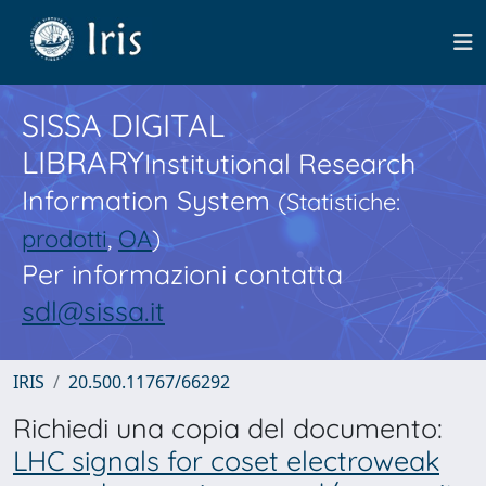
SISSA DIGITAL
LIBRARY
Institutional Research
Information System
(Statistiche:
prodotti
,
OA
)
Per informazioni contatta
sdl@sissa.it
IRIS
20.500.11767/66292
Richiedi una copia del documento:
LHC signals for coset electroweak