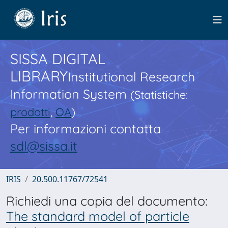
SISSA DIGITAL
LIBRARY
Institutional Research
Information System
(Statistiche:
prodotti
,
OA
)
Per informazioni contatta
sdl@sissa.it
IRIS
20.500.11767/72541
Richiedi una copia del documento:
The standard model of particle