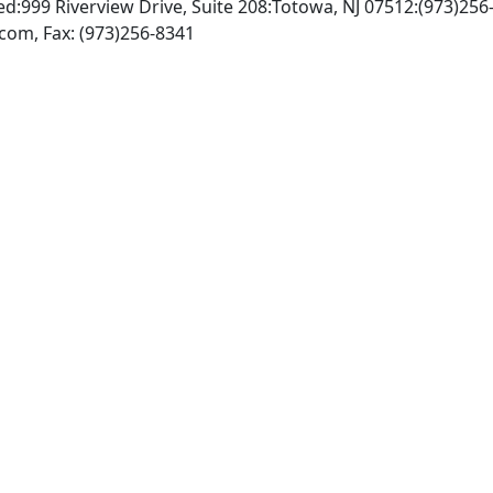
:999 Riverview Drive, Suite 208:Totowa, NJ 07512:(973)256
http://www.humanapress.com, Fax: (973)256-8341