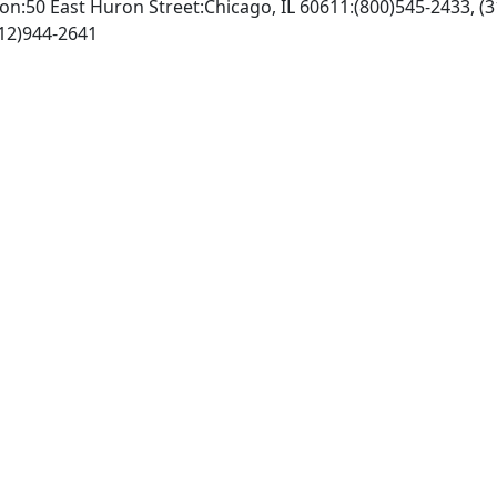
on:50 East Huron Street:Chicago, IL 60611:(800)545-2433, (
http://www.ala.org, Fax: (312)944-2641