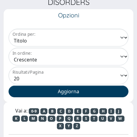
DISORDERS
Opzioni
Ordina per:
In ordine:
Risultati/Pagina
Vai a:
0-9
A
B
C
D
E
F
G
H
I
J
K
L
M
N
O
P
Q
R
S
T
U
V
W
X
Y
Z