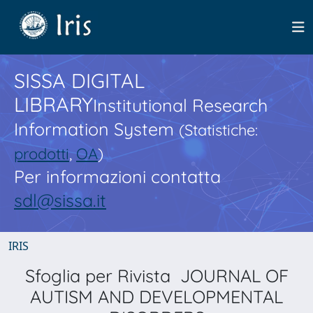
SISSA DIGITAL
LIBRARY
Institutional Research
Information System
(Statistiche:
prodotti
,
OA
)
Per informazioni contatta
sdl@sissa.it
IRIS
Sfoglia per Rivista JOURNAL OF
AUTISM AND DEVELOPMENTAL