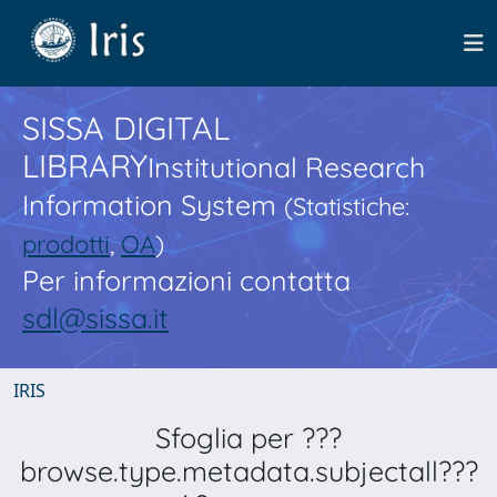
SISSA DIGITAL
LIBRARY
Institutional Research
Information System
(Statistiche:
prodotti
,
OA
)
Per informazioni contatta
sdl@sissa.it
IRIS
Sfoglia per ???
browse.type.metadata.subjectall???