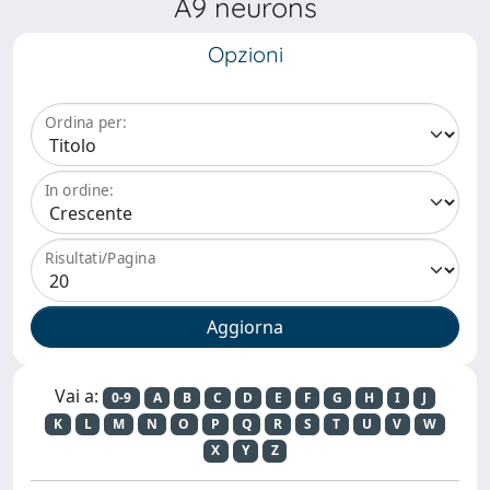
A9 neurons
Opzioni
Ordina per:
In ordine:
Risultati/Pagina
Vai a:
0-9
A
B
C
D
E
F
G
H
I
J
K
L
M
N
O
P
Q
R
S
T
U
V
W
X
Y
Z