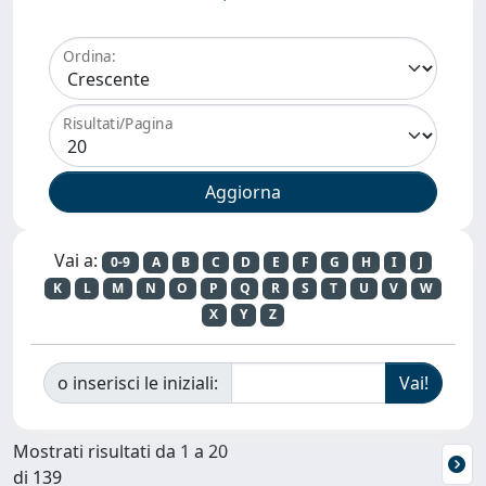
Ordina:
Risultati/Pagina
Vai a:
0-9
A
B
C
D
E
F
G
H
I
J
K
L
M
N
O
P
Q
R
S
T
U
V
W
X
Y
Z
o inserisci le iniziali:
Mostrati risultati da 1 a 20
di 139