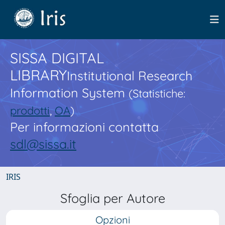
SISSA DIGITAL
LIBRARY
Institutional Research
Information System
(Statistiche:
prodotti
,
OA
)
Per informazioni contatta
sdl@sissa.it
IRIS
Sfoglia per Autore
Opzioni