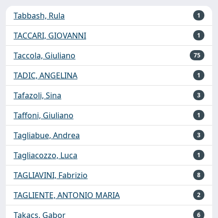
Tabbash, Rula
1
TACCARI, GIOVANNI
1
Taccola, Giuliano
75
TADIC, ANGELINA
1
Tafazoli, Sina
3
Taffoni, Giuliano
1
Tagliabue, Andrea
3
Tagliacozzo, Luca
1
TAGLIAVINI, Fabrizio
8
TAGLIENTE, ANTONIO MARIA
2
Takacs, Gabor
6