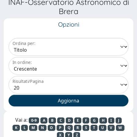
INAF-Osservatorio Astronomico di
Brera
Opzioni
Ordina per:
In ordine:
Risultati/Pagina
Vai a:
0-9
A
B
C
D
E
F
G
H
I
J
K
L
M
N
O
P
Q
R
S
T
U
V
W
X
Y
Z