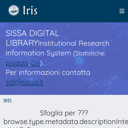
SISSA DIGITAL
LIBRARY
Institutional Research
Information System
(Statistiche:
prodotti
,
OA
)
Per informazioni contatta
sdl@sissa.it
IRIS
Sfoglia per ???
browse.type.metadata.descriptionInt