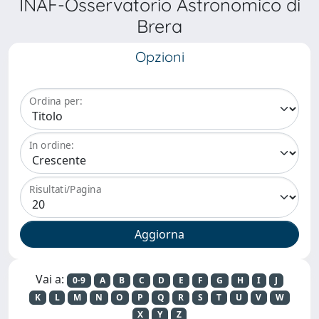
INAF-Osservatorio Astronomico di
Brera
Opzioni
Ordina per:
In ordine:
Risultati/Pagina
Vai a:
0-9
A
B
C
D
E
F
G
H
I
J
K
L
M
N
O
P
Q
R
S
T
U
V
W
X
Y
Z