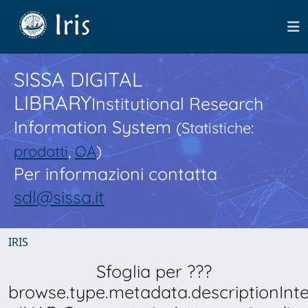
SISSA DIGITAL
LIBRARY
Institutional Research
Information System
(Statistiche:
prodotti
,
OA
)
Per informazioni contatta
sdl@sissa.it
IRIS
Sfoglia per ???
browse.type.metadata.descriptionInt