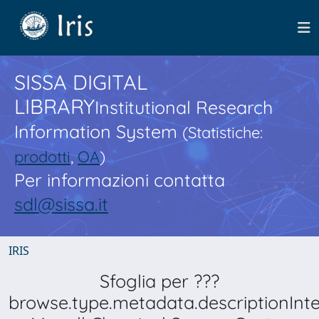
SISSA DIGITAL
LIBRARY
Institutional Research
Information System
(Statistiche:
prodotti
,
OA
)
Per informazioni contatta
sdl@sissa.it
IRIS
Sfoglia per ???
browse.type.metadata.descriptionInt