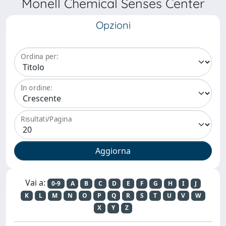
Monell Chemical Senses Center
Opzioni
Ordina per:
In ordine:
Risultati/Pagina
Vai a:
0-9
A
B
C
D
E
F
G
H
I
J
K
L
M
N
O
P
Q
R
S
T
U
V
W
X
Y
Z