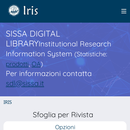
SISSA DIGITAL
LIBRARY
Institutional Research
Information System
(Statistiche:
prodotti
,
OA
)
Per informazioni contatta
sdl@sissa.it
IRIS
Sfoglia per Rivista
Opzioni