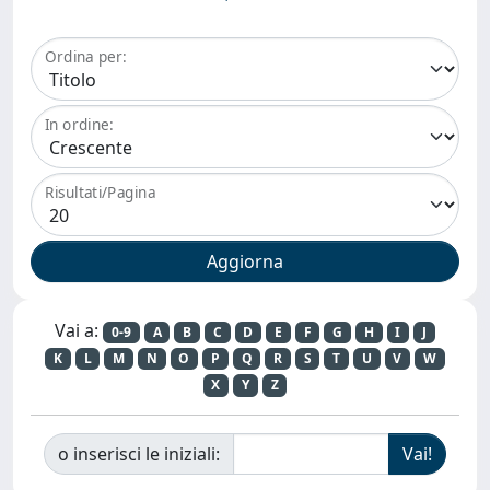
Ordina per:
In ordine:
Risultati/Pagina
Vai a:
0-9
A
B
C
D
E
F
G
H
I
J
K
L
M
N
O
P
Q
R
S
T
U
V
W
X
Y
Z
o inserisci le iniziali: