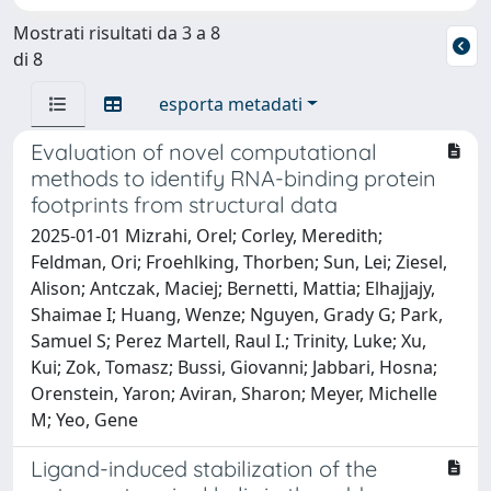
Mostrati risultati da 3 a 8
di 8
esporta metadati
Evaluation of novel computational
methods to identify RNA-binding protein
footprints from structural data
2025-01-01 Mizrahi, Orel; Corley, Meredith;
Feldman, Ori; Froehlking, Thorben; Sun, Lei; Ziesel,
Alison; Antczak, Maciej; Bernetti, Mattia; Elhajjajy,
Shaimae I; Huang, Wenze; Nguyen, Grady G; Park,
Samuel S; Perez Martell, Raul I.; Trinity, Luke; Xu,
Kui; Zok, Tomasz; Bussi, Giovanni; Jabbari, Hosna;
Orenstein, Yaron; Aviran, Sharon; Meyer, Michelle
M; Yeo, Gene
Ligand-induced stabilization of the