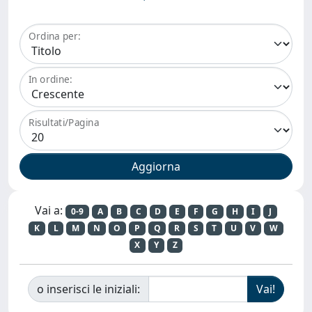
Ordina per:
In ordine:
Risultati/Pagina
Vai a:
0-9
A
B
C
D
E
F
G
H
I
J
K
L
M
N
O
P
Q
R
S
T
U
V
W
X
Y
Z
o inserisci le iniziali: