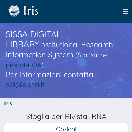
SISSA DIGITAL
LIBRARY
Institutional Research
Information System
(Statistiche:
prodotti
,
OA
)
Per informazioni contatta
sdl@sissa.it
IRIS
Sfoglia per Rivista RNA
Opzioni