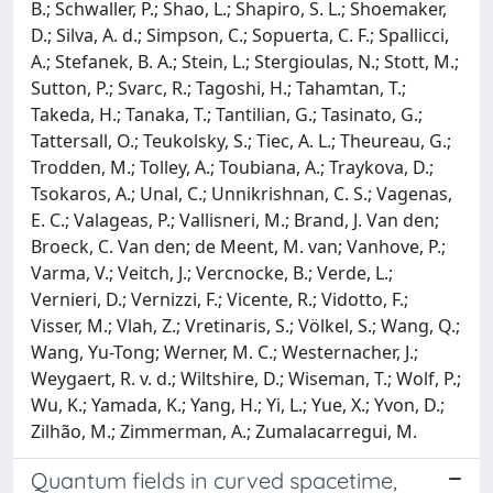
B.; Schwaller, P.; Shao, L.; Shapiro, S. L.; Shoemaker,
D.; Silva, A. d.; Simpson, C.; Sopuerta, C. F.; Spallicci,
A.; Stefanek, B. A.; Stein, L.; Stergioulas, N.; Stott, M.;
Sutton, P.; Svarc, R.; Tagoshi, H.; Tahamtan, T.;
Takeda, H.; Tanaka, T.; Tantilian, G.; Tasinato, G.;
Tattersall, O.; Teukolsky, S.; Tiec, A. L.; Theureau, G.;
Trodden, M.; Tolley, A.; Toubiana, A.; Traykova, D.;
Tsokaros, A.; Unal, C.; Unnikrishnan, C. S.; Vagenas,
E. C.; Valageas, P.; Vallisneri, M.; Brand, J. Van den;
Broeck, C. Van den; de Meent, M. van; Vanhove, P.;
Varma, V.; Veitch, J.; Vercnocke, B.; Verde, L.;
Vernieri, D.; Vernizzi, F.; Vicente, R.; Vidotto, F.;
Visser, M.; Vlah, Z.; Vretinaris, S.; Völkel, S.; Wang, Q.;
Wang, Yu-Tong; Werner, M. C.; Westernacher, J.;
Weygaert, R. v. d.; Wiltshire, D.; Wiseman, T.; Wolf, P.;
Wu, K.; Yamada, K.; Yang, H.; Yi, L.; Yue, X.; Yvon, D.;
Zilhão, M.; Zimmerman, A.; Zumalacarregui, M.
Quantum fields in curved spacetime,