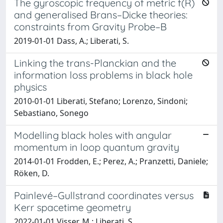
The gyroscopic frequency of metric f(R)
and generalised Brans–Dicke theories:
constraints from Gravity Probe–B
2019-01-01 Dass, A.; Liberati, S.
Linking the trans-Planckian and the
information loss problems in black hole
physics
2010-01-01 Liberati, Stefano; Lorenzo, Sindoni;
Sebastiano, Sonego
Modelling black holes with angular
momentum in loop quantum gravity
2014-01-01 Frodden, E.; Perez, A.; Pranzetti, Daniele;
Röken, D.
Painlevé–Gullstrand coordinates versus
Kerr spacetime geometry
2022-01-01 Visser, M.; Liberati, S.