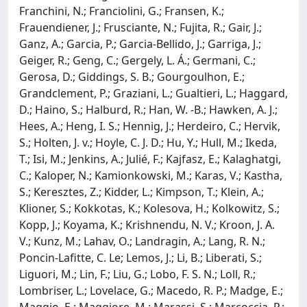
Franchini, N.; Franciolini, G.; Fransen, K.;
Frauendiener, J.; Frusciante, N.; Fujita, R.; Gair, J.;
Ganz, A.; Garcia, P.; Garcia-Bellido, J.; Garriga, J.;
Geiger, R.; Geng, C.; Gergely, L. Á.; Germani, C.;
Gerosa, D.; Giddings, S. B.; Gourgoulhon, E.;
Grandclement, P.; Graziani, L.; Gualtieri, L.; Haggard,
D.; Haino, S.; Halburd, R.; Han, W. -B.; Hawken, A. J.;
Hees, A.; Heng, I. S.; Hennig, J.; Herdeiro, C.; Hervik,
S.; Holten, J. v.; Hoyle, C. J. D.; Hu, Y.; Hull, M.; Ikeda,
T.; Isi, M.; Jenkins, A.; Julié, F.; Kajfasz, E.; Kalaghatgi,
C.; Kaloper, N.; Kamionkowski, M.; Karas, V.; Kastha,
S.; Keresztes, Z.; Kidder, L.; Kimpson, T.; Klein, A.;
Klioner, S.; Kokkotas, K.; Kolesova, H.; Kolkowitz, S.;
Kopp, J.; Koyama, K.; Krishnendu, N. V.; Kroon, J. A.
V.; Kunz, M.; Lahav, O.; Landragin, A.; Lang, R. N.;
Poncin-Lafitte, C. Le; Lemos, J.; Li, B.; Liberati, S.;
Liguori, M.; Lin, F.; Liu, G.; Lobo, F. S. N.; Loll, R.;
Lombriser, L.; Lovelace, G.; Macedo, R. P.; Madge, E.;
Maggio, E.; Maggiore, M.; Marassi, S.; Marcoccia, P.;