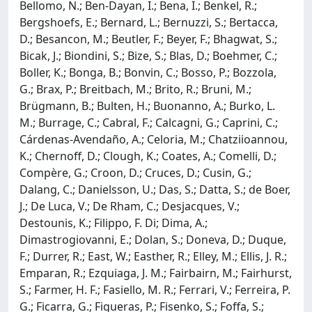
Bellomo, N.; Ben-Dayan, I.; Bena, I.; Benkel, R.;
Bergshoefs, E.; Bernard, L.; Bernuzzi, S.; Bertacca,
D.; Besancon, M.; Beutler, F.; Beyer, F.; Bhagwat, S.;
Bicak, J.; Biondini, S.; Bize, S.; Blas, D.; Boehmer, C.;
Boller, K.; Bonga, B.; Bonvin, C.; Bosso, P.; Bozzola,
G.; Brax, P.; Breitbach, M.; Brito, R.; Bruni, M.;
Brügmann, B.; Bulten, H.; Buonanno, A.; Burko, L.
M.; Burrage, C.; Cabral, F.; Calcagni, G.; Caprini, C.;
Cárdenas-Avendaño, A.; Celoria, M.; Chatziioannou,
K.; Chernoff, D.; Clough, K.; Coates, A.; Comelli, D.;
Compère, G.; Croon, D.; Cruces, D.; Cusin, G.;
Dalang, C.; Danielsson, U.; Das, S.; Datta, S.; de Boer,
J.; De Luca, V.; De Rham, C.; Desjacques, V.;
Destounis, K.; Filippo, F. Di; Dima, A.;
Dimastrogiovanni, E.; Dolan, S.; Doneva, D.; Duque,
F.; Durrer, R.; East, W.; Easther, R.; Elley, M.; Ellis, J. R.;
Emparan, R.; Ezquiaga, J. M.; Fairbairn, M.; Fairhurst,
S.; Farmer, H. F.; Fasiello, M. R.; Ferrari, V.; Ferreira, P.
G.; Ficarra, G.; Figueras, P.; Fisenko, S.; Foffa, S.;