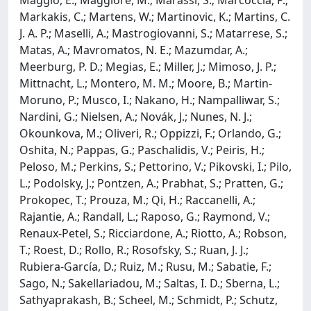
Markakis, C.; Martens, W.; Martinovic, K.; Martins, C.
J. A. P.; Maselli, A.; Mastrogiovanni, S.; Matarrese, S.;
Matas, A.; Mavromatos, N. E.; Mazumdar, A.;
Meerburg, P. D.; Megias, E.; Miller, J.; Mimoso, J. P.;
Mittnacht, L.; Montero, M. M.; Moore, B.; Martin-
Moruno, P.; Musco, I.; Nakano, H.; Nampalliwar, S.;
Nardini, G.; Nielsen, A.; Novák, J.; Nunes, N. J.;
Okounkova, M.; Oliveri, R.; Oppizzi, F.; Orlando, G.;
Oshita, N.; Pappas, G.; Paschalidis, V.; Peiris, H.;
Peloso, M.; Perkins, S.; Pettorino, V.; Pikovski, I.; Pilo,
L.; Podolsky, J.; Pontzen, A.; Prabhat, S.; Pratten, G.;
Prokopec, T.; Prouza, M.; Qi, H.; Raccanelli, A.;
Rajantie, A.; Randall, L.; Raposo, G.; Raymond, V.;
Renaux-Petel, S.; Ricciardone, A.; Riotto, A.; Robson,
T.; Roest, D.; Rollo, R.; Rosofsky, S.; Ruan, J. J.;
Rubiera-García, D.; Ruiz, M.; Rusu, M.; Sabatie, F.;
Sago, N.; Sakellariadou, M.; Saltas, I. D.; Sberna, L.;
Sathyaprakash, B.; Scheel, M.; Schmidt, P.; Schutz,