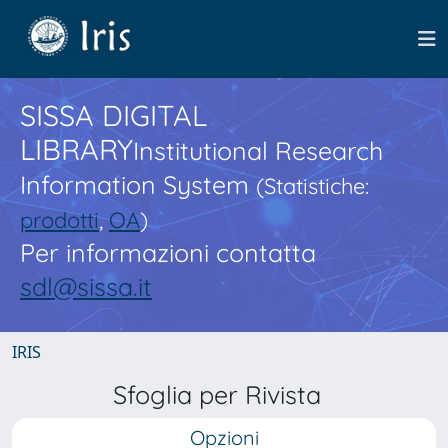
SISSA DIGITAL
LIBRARY
Institutional Research
Information System
(Statistiche:
prodotti
,
OA
)
Per informazioni contatta
sdl@sissa.it
IRIS
Sfoglia per Rivista
Opzioni