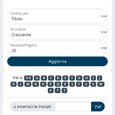
Ordina per:
In ordine:
Risultati/Pagina
Vai a:
0-9
A
B
C
D
E
F
G
H
I
J
K
L
M
N
O
P
Q
R
S
T
U
V
W
X
Y
Z
o inserisci le iniziali: