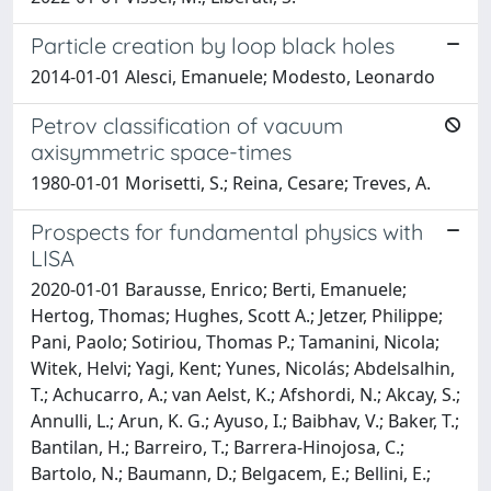
Particle creation by loop black holes
2014-01-01 Alesci, Emanuele; Modesto, Leonardo
Petrov classification of vacuum
axisymmetric space-times
1980-01-01 Morisetti, S.; Reina, Cesare; Treves, A.
Prospects for fundamental physics with
LISA
2020-01-01 Barausse, Enrico; Berti, Emanuele;
Hertog, Thomas; Hughes, Scott A.; Jetzer, Philippe;
Pani, Paolo; Sotiriou, Thomas P.; Tamanini, Nicola;
Witek, Helvi; Yagi, Kent; Yunes, Nicolás; Abdelsalhin,
T.; Achucarro, A.; van Aelst, K.; Afshordi, N.; Akcay, S.;
Annulli, L.; Arun, K. G.; Ayuso, I.; Baibhav, V.; Baker, T.;
Bantilan, H.; Barreiro, T.; Barrera-Hinojosa, C.;
Bartolo, N.; Baumann, D.; Belgacem, E.; Bellini, E.;