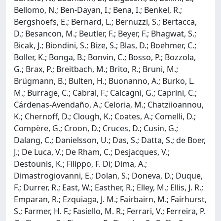
Bellomo, N.; Ben-Dayan, I.; Bena, I.; Benkel, R.;
Bergshoefs, E.; Bernard, L.; Bernuzzi, S.; Bertacca,
D.; Besancon, M.; Beutler, F.; Beyer, F.; Bhagwat, S.;
Bicak, J.; Biondini, S.; Bize, S.; Blas, D.; Boehmer, C.;
Boller, K.; Bonga, B.; Bonvin, C.; Bosso, P.; Bozzola,
G.; Brax, P.; Breitbach, M.; Brito, R.; Bruni, M.;
Brügmann, B.; Bulten, H.; Buonanno, A.; Burko, L.
M.; Burrage, C.; Cabral, F.; Calcagni, G.; Caprini, C.;
Cárdenas-Avendaño, A.; Celoria, M.; Chatziioannou,
K.; Chernoff, D.; Clough, K.; Coates, A.; Comelli, D.;
Compère, G.; Croon, D.; Cruces, D.; Cusin, G.;
Dalang, C.; Danielsson, U.; Das, S.; Datta, S.; de Boer,
J.; De Luca, V.; De Rham, C.; Desjacques, V.;
Destounis, K.; Filippo, F. Di; Dima, A.;
Dimastrogiovanni, E.; Dolan, S.; Doneva, D.; Duque,
F.; Durrer, R.; East, W.; Easther, R.; Elley, M.; Ellis, J. R.;
Emparan, R.; Ezquiaga, J. M.; Fairbairn, M.; Fairhurst,
S.; Farmer, H. F.; Fasiello, M. R.; Ferrari, V.; Ferreira, P.