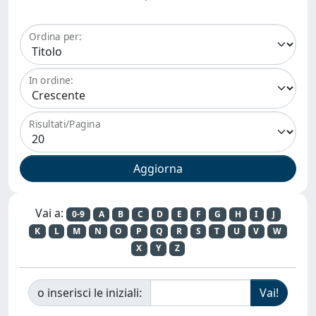
Ordina per:
In ordine:
Risultati/Pagina
Vai a:
0-9
A
B
C
D
E
F
G
H
I
J
K
L
M
N
O
P
Q
R
S
T
U
V
W
X
Y
Z
o inserisci le iniziali: