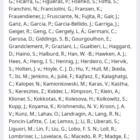
G.; Ficarra, G.; Figueras, P.; Fisenko, S.; Foffa, S.;
Franchini, N.; Franciolini, G.; Fransen, K.;
Frauendiener, J.; Frusciante, N.; Fujita, R.; Gair, J.;
Ganz, A.; Garcia, P.; Garcia-Bellido, J.; Garriga, J.;
Geiger, R.; Geng, C.; Gergely, L. Á.; Germani, C.;
Gerosa, D.; Giddings, S. B.; Gourgoulhon, E.;
Grandclement, P.; Graziani, L.; Gualtieri, L.; Haggard,
D.; Haino, S.; Halburd, R.; Han, W. -B.; Hawken, A. J.;
Hees, A.; Heng, I. S.; Hennig, J.; Herdeiro, C.; Hervik,
S.; Holten, J. v.; Hoyle, C. J. D.; Hu, Y.; Hull, M.; Ikeda,
T.; Isi, M.; Jenkins, A.; Julié, F.; Kajfasz, E.; Kalaghatgi,
C.; Kaloper, N.; Kamionkowski, M.; Karas, V.; Kastha,
S.; Keresztes, Z.; Kidder, L.; Kimpson, T.; Klein, A.;
Klioner, S.; Kokkotas, K.; Kolesova, H.; Kolkowitz, S.;
Kopp, J.; Koyama, K.; Krishnendu, N. V.; Kroon, J. A.
V.; Kunz, M.; Lahav, O.; Landragin, A.; Lang, R. N.;
Poncin-Lafitte, C. Le; Lemos, J.; Li, B.; Liberati, S.;
Liguori, M.; Lin, F.; Liu, G.; Lobo, F. S. N.; Loll, R.;
Lombriser, L.; Lovelace, G.; Macedo, R. P.; Madge, E.;