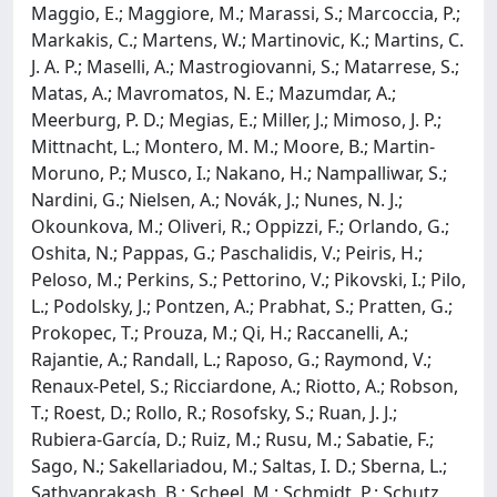
Maggio, E.; Maggiore, M.; Marassi, S.; Marcoccia, P.;
Markakis, C.; Martens, W.; Martinovic, K.; Martins, C.
J. A. P.; Maselli, A.; Mastrogiovanni, S.; Matarrese, S.;
Matas, A.; Mavromatos, N. E.; Mazumdar, A.;
Meerburg, P. D.; Megias, E.; Miller, J.; Mimoso, J. P.;
Mittnacht, L.; Montero, M. M.; Moore, B.; Martin-
Moruno, P.; Musco, I.; Nakano, H.; Nampalliwar, S.;
Nardini, G.; Nielsen, A.; Novák, J.; Nunes, N. J.;
Okounkova, M.; Oliveri, R.; Oppizzi, F.; Orlando, G.;
Oshita, N.; Pappas, G.; Paschalidis, V.; Peiris, H.;
Peloso, M.; Perkins, S.; Pettorino, V.; Pikovski, I.; Pilo,
L.; Podolsky, J.; Pontzen, A.; Prabhat, S.; Pratten, G.;
Prokopec, T.; Prouza, M.; Qi, H.; Raccanelli, A.;
Rajantie, A.; Randall, L.; Raposo, G.; Raymond, V.;
Renaux-Petel, S.; Ricciardone, A.; Riotto, A.; Robson,
T.; Roest, D.; Rollo, R.; Rosofsky, S.; Ruan, J. J.;
Rubiera-García, D.; Ruiz, M.; Rusu, M.; Sabatie, F.;
Sago, N.; Sakellariadou, M.; Saltas, I. D.; Sberna, L.;
Sathyaprakash, B.; Scheel, M.; Schmidt, P.; Schutz,