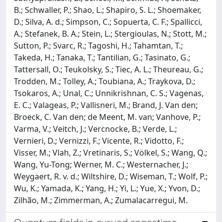
B.; Schwaller, P.; Shao, L.; Shapiro, S. L.; Shoemaker,
D.; Silva, A. d.; Simpson, C.; Sopuerta, C. F.; Spallicci,
A.; Stefanek, B. A.; Stein, L.; Stergioulas, N.; Stott, M.;
Sutton, P.; Svarc, R.; Tagoshi, H.; Tahamtan, T.;
Takeda, H.; Tanaka, T.; Tantilian, G.; Tasinato, G.;
Tattersall, O.; Teukolsky, S.; Tiec, A. L.; Theureau, G.;
Trodden, M.; Tolley, A.; Toubiana, A.; Traykova, D.;
Tsokaros, A.; Unal, C.; Unnikrishnan, C. S.; Vagenas,
E. C.; Valageas, P.; Vallisneri, M.; Brand, J. Van den;
Broeck, C. Van den; de Meent, M. van; Vanhove, P.;
Varma, V.; Veitch, J.; Vercnocke, B.; Verde, L.;
Vernieri, D.; Vernizzi, F.; Vicente, R.; Vidotto, F.;
Visser, M.; Vlah, Z.; Vretinaris, S.; Völkel, S.; Wang, Q.;
Wang, Yu-Tong; Werner, M. C.; Westernacher, J.;
Weygaert, R. v. d.; Wiltshire, D.; Wiseman, T.; Wolf, P.;
Wu, K.; Yamada, K.; Yang, H.; Yi, L.; Yue, X.; Yvon, D.;
Zilhão, M.; Zimmerman, A.; Zumalacarregui, M.