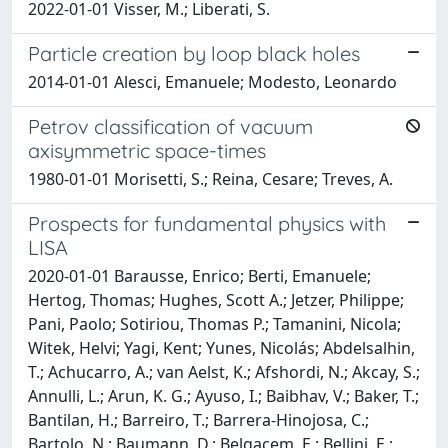
2022-01-01 Visser, M.; Liberati, S.
Particle creation by loop black holes
2014-01-01 Alesci, Emanuele; Modesto, Leonardo
Petrov classification of vacuum
axisymmetric space-times
1980-01-01 Morisetti, S.; Reina, Cesare; Treves, A.
Prospects for fundamental physics with
LISA
2020-01-01 Barausse, Enrico; Berti, Emanuele;
Hertog, Thomas; Hughes, Scott A.; Jetzer, Philippe;
Pani, Paolo; Sotiriou, Thomas P.; Tamanini, Nicola;
Witek, Helvi; Yagi, Kent; Yunes, Nicolás; Abdelsalhin,
T.; Achucarro, A.; van Aelst, K.; Afshordi, N.; Akcay, S.;
Annulli, L.; Arun, K. G.; Ayuso, I.; Baibhav, V.; Baker, T.;
Bantilan, H.; Barreiro, T.; Barrera-Hinojosa, C.;
Bartolo, N.; Baumann, D.; Belgacem, E.; Bellini, E.;