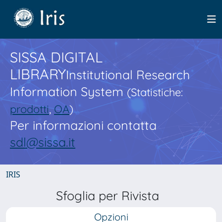
SISSA DIGITAL
LIBRARY
Institutional Research
Information System
(Statistiche:
prodotti
,
OA
)
Per informazioni contatta
sdl@sissa.it
IRIS
Sfoglia per Rivista
Opzioni