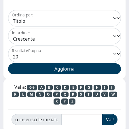
Ordina per:
In ordine:
Risultati/Pagina
Vai a:
0-9
A
B
C
D
E
F
G
H
I
J
K
L
M
N
O
P
Q
R
S
T
U
V
W
X
Y
Z
o inserisci le iniziali: