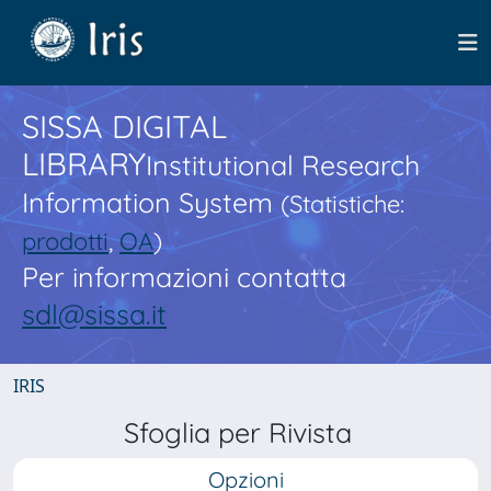
SISSA DIGITAL
LIBRARY
Institutional Research
Information System
(Statistiche:
prodotti
,
OA
)
Per informazioni contatta
sdl@sissa.it
IRIS
Sfoglia per Rivista
Opzioni