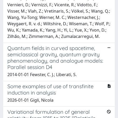
Vernieri, D.; Vernizzi, F.; Vicente, R.; Vidotto, F.;
Visser, M.; Vlah, Z.; Vretinaris, S.; Völkel, S.; Wang, Q.;
Wang, Yu-Tong; Werner, M. C.; Westernacher, J.;
Weygaert, R. v. d.; Wiltshire, D.; Wiseman, T.; Wolf, P.;
Wu, K.; Yamada, K.; Yang, H.; Yi, L.; Yue, X.; Yvon, D.;
Zilhão, M.; Zimmerman, A.; Zumalacarregui, M.
Quantum fields in curved spacetime,
semiclassical gravity, quantum gravity
phenomenology, and analogue models:
Parallel session D4
2014-01-01 Fewster, C. J.; Liberati, S.
Some examples of use of transfinite
induction in analysis
2026-01-01 Gigli, Nicola
Variational formulation of general