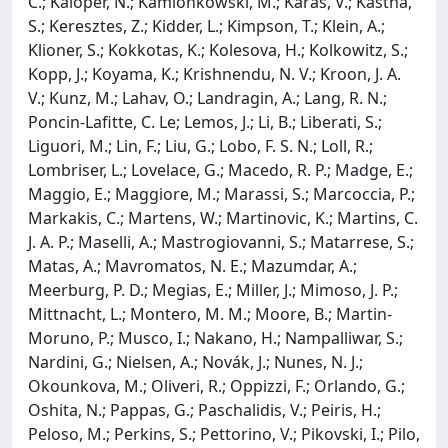
C.; Kaloper, N.; Kamionkowski, M.; Karas, V.; Kastha,
S.; Keresztes, Z.; Kidder, L.; Kimpson, T.; Klein, A.;
Klioner, S.; Kokkotas, K.; Kolesova, H.; Kolkowitz, S.;
Kopp, J.; Koyama, K.; Krishnendu, N. V.; Kroon, J. A.
V.; Kunz, M.; Lahav, O.; Landragin, A.; Lang, R. N.;
Poncin-Lafitte, C. Le; Lemos, J.; Li, B.; Liberati, S.;
Liguori, M.; Lin, F.; Liu, G.; Lobo, F. S. N.; Loll, R.;
Lombriser, L.; Lovelace, G.; Macedo, R. P.; Madge, E.;
Maggio, E.; Maggiore, M.; Marassi, S.; Marcoccia, P.;
Markakis, C.; Martens, W.; Martinovic, K.; Martins, C.
J. A. P.; Maselli, A.; Mastrogiovanni, S.; Matarrese, S.;
Matas, A.; Mavromatos, N. E.; Mazumdar, A.;
Meerburg, P. D.; Megias, E.; Miller, J.; Mimoso, J. P.;
Mittnacht, L.; Montero, M. M.; Moore, B.; Martin-
Moruno, P.; Musco, I.; Nakano, H.; Nampalliwar, S.;
Nardini, G.; Nielsen, A.; Novák, J.; Nunes, N. J.;
Okounkova, M.; Oliveri, R.; Oppizzi, F.; Orlando, G.;
Oshita, N.; Pappas, G.; Paschalidis, V.; Peiris, H.;
Peloso, M.; Perkins, S.; Pettorino, V.; Pikovski, I.; Pilo,